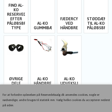
FIND AL-
KO
RESERVEDELE
EFTER
FJEDERCYLINDRE/GASDÆM
STØDDÆMPE
PÅLØBSBREMSE
AL-KO
VED
TIL AL-KO
TYPE
GUMMIBÆLGE
HÅNDBREMSE
PÅLØBSBREM
ØVRIGE
AL-KO
AL-KO
DELE
HÅNDBREMSERE
UDVEKSLINGSLED
For at forbedre oplevelsen på Reservedelssalg.dk anvendes cookies, nogle er
nødvendige, andre bruges til statistik mm. Vælg hvilke cookies du accepterer nederst
på siden.