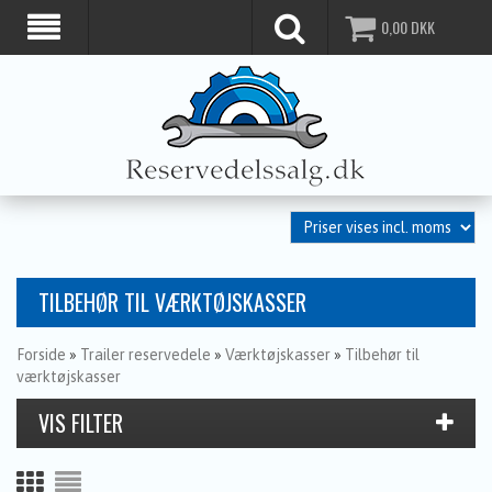
0,00
DKK
TILBEHØR TIL VÆRKTØJSKASSER
Forside
»
Trailer reservedele
»
Værktøjskasser
»
Tilbehør til
værktøjskasser