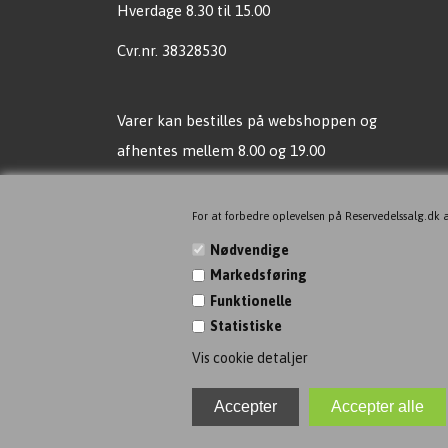
Hverdage 8.30 til 15.00
Cvr.nr. 38328530
Varer kan bestilles på webshoppen og
afhentes mellem 8.00 og 19.00
Vi sender mail, når vare er klar til afhentning !
For at forbedre oplevelsen på Reservedelssalg.dk a
Ingen butik, men vil du gerne
Nødvendige
komme alligevel, så bare aftal tid!
Markedsføring
Funktionelle
Ingen kortbetaling ved fremmøde, men gerne
Statistiske
MOBILEPAY!
Vis cookie detaljer
Find os