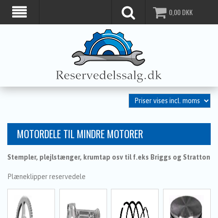
0,00
DKK
MOTORDELE TIL MINDRE MOTORER
Stempler, plejlstænger, krumtap osv til f.eks Briggs og Stratton
Plæneklipper reservedele