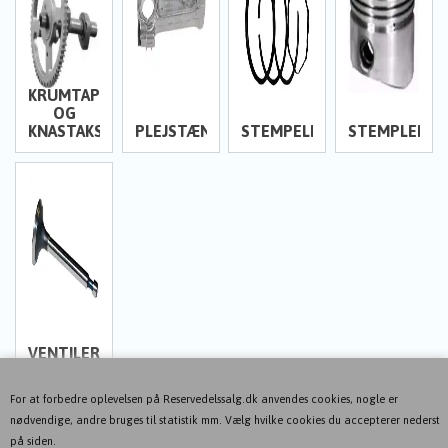
KRUMTAP
OG
KNASTAKSEL
PLEJSTÆNGER
STEMPELRINGE
STEMPLER
VENTILER
For at forbedre oplevelsen på Reservedelssalg.dk anvendes cookies, nogle er
nødvendige, andre bruges til statistik mm. Vælg hvilke cookies du accepterer nederst
på siden.