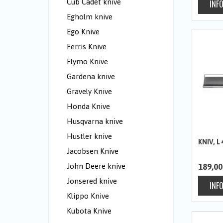
Cub Cadet knive
Egholm knive
Ego Knive
Ferris Knive
Flymo Knive
Gardena knive
Gravely Knive
Honda Knive
Husqvarna knive
Hustler knive
KNIV, 
Jacobsen Knive
John Deere knive
189,00
Jonsered knive
Klippo Knive
Kubota Knive