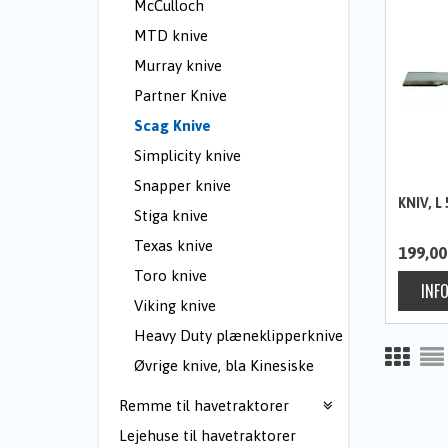
McCulloch
MTD knive
Murray knive
Partner Knive
Scag Knive
Simplicity knive
Snapper knive
KNIV, 
Stiga knive
Texas knive
199,00
Toro knive
Viking knive
Heavy Duty plæneklipperknive
Øvrige knive, bla Kinesiske
Remme til havetraktorer
Lejehuse til havetraktorer