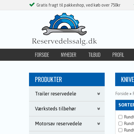
Gratis fragt til pakkeshop, ved køb over 750kr
FORSIDE
NYHEDER
TILBUD
PROFIL
FØLG OS PÅ FACEBOOK
PRODUKTER
KNIVE
Trailer reservedele
Forside
»
SORTER
Værksteds tilbehør
Rundt
Motorsav reservedele
Rundt
Rundt