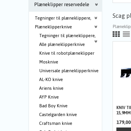
Plæneklipper reservedele
Scag p
Tegninger til plæneklippere,
Plæneklip
Plæneklipperknive
Tegninger til plæneklippere,
Alle plæneklipperknive
Knive til robotplæneklipper
Mosknive
Universale plæneklipperknive
AL-KO knive
Ariens knive
AYP Knive
Bad Boy Knive
KNIV TI
15,9MM
Castelgarden knive
179,00
Craftsman knive