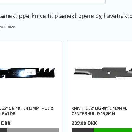
læneklipperknive til plæneklippere og havetrakt
perknive
L 32" OG 48", L 418MM. HUL Ø
KNIV TIL 32" OG 48", L 419MM,
. GATOR
CENTERHUL-Ø 15,8MM
DKK
209,00
DKK