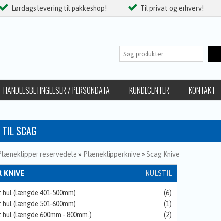
Lørdags levering til pakkeshop!
Til privat og erhverv!
HANDELSBETINGELSER / PERSONDATA
KUNDECENTER
KONTAKT
 TIL SCAG
Plæneklipper reservedele
»
Plæneklipperknive
»
Scag Knive
 KNIVE
NULSTIL
 hul (længde 401-500mm)
(6)
 hul (længde 501-600mm)
(1)
 hul (længde 600mm - 800mm.)
(2)