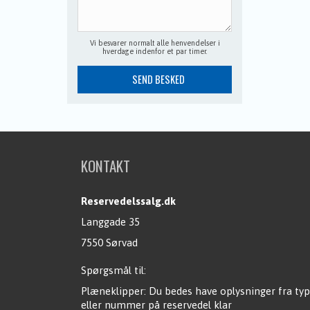
Vi besvarer normalt alle henvendelser i
hverdage indenfor et par timer.
KONTAKT
Reservedelssalg.dk
Langgade 35
7550 Sørvad
Spørgsmål til:
Plæneklipper: Du bedes have oplysninger fra typ
eller nummer på reservedel klar