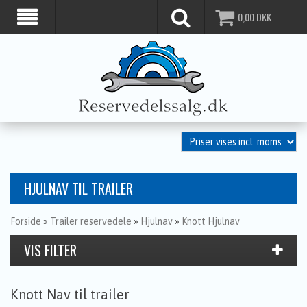
0,00
DKK
HJULNAV TIL TRAILER
Forside
»
Trailer reservedele
»
Hjulnav
»
Knott Hjulnav
Knott Nav til trailer