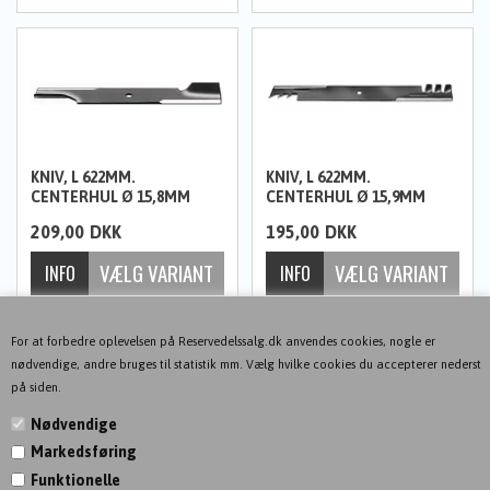
KNIV, L 622MM.
KNIV, L 622MM.
CENTERHUL Ø 15,8MM
CENTERHUL Ø 15,9MM
209,00
DKK
195,00
DKK
For at forbedre oplevelsen på Reservedelssalg.dk anvendes cookies, nogle er
nødvendige, andre bruges til statistik mm. Vælg hvilke cookies du accepterer nederst
på siden.
Nødvendige
Markedsføring
KONTAKT
Funktionelle