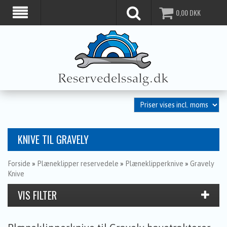
0,00
DKK
KNIVE TIL GRAVELY
Forside
»
Plæneklipper reservedele
»
Plæneklipperknive
»
Gravely
Knive