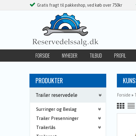
Gratis fragt til pakkeshop, ved køb over 750kr
FORSIDE
NYHEDER
TILBUD
PROFIL
FØLG OS PÅ FACEBOOK
PRODUKTER
KUNS
Trailer reservedele
Forside
»
Surringer og Beslag
Trailer Presenninger
Trailerlås