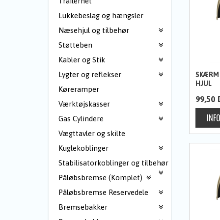
Trailernet
Lukkebeslag og hængsler
Næsehjul og tilbehør
Støtteben
Kabler og Stik
Lygter og reflekser
SKÆRM B
HJUL
Køreramper
99,50
Værktøjskasser
Gas Cylindere
Vægttavler og skilte
Kuglekoblinger
Stabilisatorkoblinger og tilbehør
Påløbsbremse (Komplet)
Påløbsbremse Reservedele
Bremsebakker