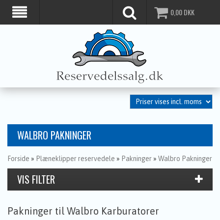
0,00
DKK
WALBRO PAKNINGER
Forside
»
Plæneklipper reservedele
»
Pakninger
»
Walbro Pakninger
Pakninger til Walbro Karburatorer