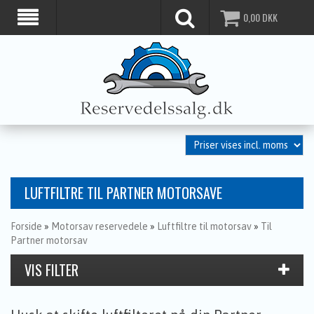
0,00
DKK
LUFTFILTRE TIL PARTNER MOTORSAVE
Forside
»
Motorsav reservedele
»
Luftfiltre til motorsav
»
Til
Partner motorsav