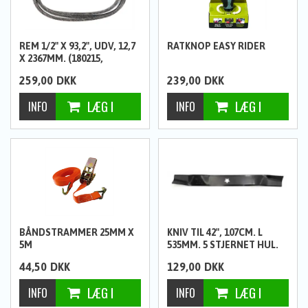
REM 1/2" X 93,2", UDV, 12,7
RATKNOP EASY RIDER
X 2367MM. (180215,
5837884-01)
259,00
DKK
239,00
DKK
BÅNDSTRAMMER 25MM X
KNIV TIL 42", 107CM. L
5M
535MM. 5 STJERNET HUL.
BIOKNIV
44,50
DKK
129,00
DKK