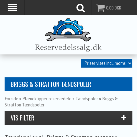
0,00
DKK
BRIGGS & STRATTON TÆNDSPOLER
Forside
»
Plæneklipper reservedele
»
Tændspoler
»
Briggs &
Stratton Tændspoler