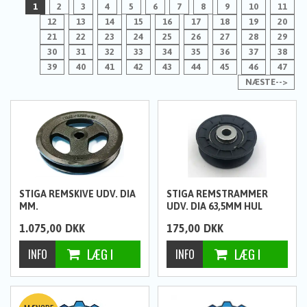
1
2
3
4
5
6
7
8
9
10
11
12
13
14
15
16
17
18
19
20
21
22
23
24
25
26
27
28
29
30
31
32
33
34
35
36
37
38
39
40
41
42
43
44
45
46
47
NÆSTE-->
STIGA REMSKIVE UDV. DIA
STIGA REMSTRAMMER
MM.
UDV. DIA 63,5MM HUL
10MM
1.075,00
DKK
175,00
DKK