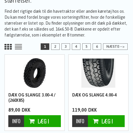
størrelser.
Find det rigtige dæk til din havetraktor eller anden køretøj hos os.
Du kan med fordel bruge vores sorteringsfilter, hvor de forskellige
størrelser er listet op. Du finder oplysninger om dit dæk på dækket,
det kan f.eks se således ud. 16x6.50-8. Dækkene er opdelt efter
fælgstørrelse, som i eksemplet er 8 tommer.
1
2
3
4
5
6
NÆSTE-->
DÆK OG SLANGE 3.00-4 /
DÆK OG SLANGE 4.00-4
(260X85)
89,00
DKK
119,00
DKK