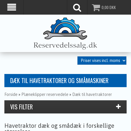
0,00
DKK
DÆK TIL HAVETRAKTORER OG SMÅMASKINER
Forside
»
Plæneklipper reservedele
»
Dæk til havetraktorer
Havetraktor dæk og smådæk i forskellige