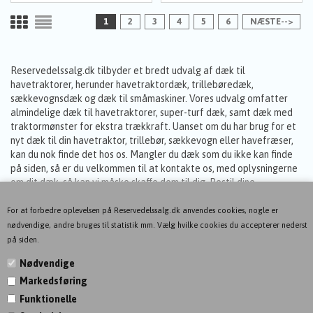
1
2
3
4
5
6
NÆSTE-->
Reservedelssalg.dk tilbyder et bredt udvalg af dæk til
havetraktorer, herunder havetraktordæk, trillebøredæk,
sækkevognsdæk og dæk til småmaskiner. Vores udvalg omfatter
almindelige dæk til havetraktorer, super-turf dæk, samt dæk med
traktormønster for ekstra trækkraft. Uanset om du har brug for et
nyt dæk til din havetraktor, trillebør, sækkevogn eller havefræser,
kan du nok finde det hos os. Mangler du dæk som du ikke kan finde
på siden, så er du velkommen til at kontakte os, med oplysningerne
om dit dæk, så kan vi måske skaffe dem til dig. Bestil dine
havetraktor dæk hos os i dag og få dem leveret direkte til din
adresse eller pakkeshop.
For at forbedre oplevelsen på Reservedelssalg.dk anvendes cookies, nogle er
Reservedele til plæneklipper
nødvendige, andre bruges til statistik mm. Vælg hvilke cookies du accepterer nederst
på siden.
Nødvendige
Markedsføring
KONTAKT
Funktionelle