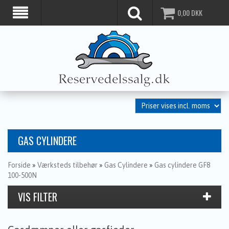
0,00
DKK
GAS CYLINDERE
Forside
»
Værksteds tilbehør
»
Gas Cylindere
»
Gas cylindere GF8
100-500N