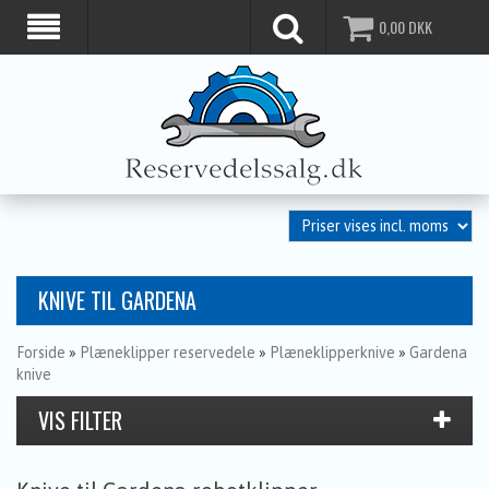
0,00
DKK
KNIVE TIL GARDENA
Forside
»
Plæneklipper reservedele
»
Plæneklipperknive
»
Gardena
knive