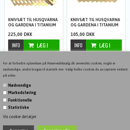
KNIVSÆT TIL HUSQVARNA
KNIVSÆT TIL HUSQVARNA
OG GARDENA I TITANIUM
OG GARDENA I TITANIUM
(30 STK)
(9 STK)
225,00
DKK
105,00
DKK
For at forbedre oplevelsen på Reservedelssalg.dk anvendes cookies, nogle er
nødvendige, andre bruges til statistik mm. Vælg hvilke cookies du accepterer nederst
på siden.
Nødvendige
Markedsføring
KONTAKT
Funktionelle
Statistiske
INFORMATION
Vis cookie detaljer
NYHEDSBREV