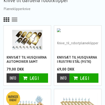
Knive til Gardena robotklipper
Plæneklipperknive
KNIVSÆT TIL HUSQVARNA
KNIVSÆT TIL HUSQVARNA
AUTOMOWER SAMT
I RUSTFRI STÅL (9 STK)
GARDENA (9 STK)
79,00
DKK
69,00
DKK