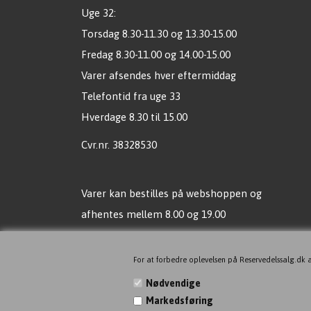
Uge 32:
Torsdag 8.30-11.30 og 13.30-15.00
Fredag 8.30-11.00 og 14.00-15.00
Varer afsendes hver eftermiddag
Telefontid fra uge 33
Hverdage 8.30 til 15.00
Cvr.nr. 38328530
Varer kan bestilles på webshoppen og
afhentes mellem 8.00 og 19.00
Vi sender mail, når vare er klar til afhentning !
For at forbedre oplevelsen på Reservedelssalg.dk a
Ingen butik, men vil du gerne
Nødvendige
komme alligevel, så bare aftal tid!
Markedsføring