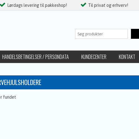
Lørdags levering til pakkeshop!
Til privat og erhverv!
HANDELSBETINGELSER / PERSONDATA
KUNDECENTER
KONTAKT
RVEHJULSHOLDERE
er fundet