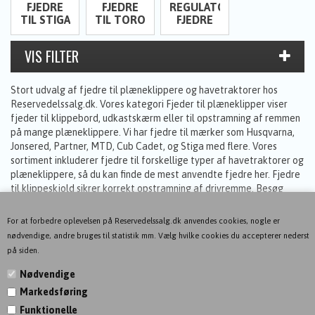
FJEDRE
FJEDRE
REGULATOR
TIL STIGA
TIL TORO
FJEDRE
Stort udvalg af fjedre til plæneklippere og havetraktorer hos
Reservedelssalg.dk. Vores kategori Fjeder til plæneklipper viser
fjeder til klippebord, udkastskærm eller til opstramning af remmen
på mange plæneklippere. Vi har fjedre til mærker som Husqvarna,
Jonsered, Partner, MTD, Cub Cadet, og Stiga med flere. Vores
sortiment inkluderer fjedre til forskellige typer af havetraktorer og
plæneklippere, så du kan finde de mest anvendte fjedre her. Fjedre
til klippeskjold sikrer korrekt opstramning af drivremme. Besøg
vores webshop og gennemse vores brede udvalg af fjedre til
plæneklippere og havetraktorer. Gør din plæneklipper eller
For at forbedre oplevelsen på Reservedelssalg.dk anvendes cookies, nogle er
havetraktor klar til sæsonen med de rette fjedre fra
nødvendige, andre bruges til statistik mm. Vælg hvilke cookies du accepterer nederst
Reservedelssalg.dk.
på siden.
Nødvendige
Markedsføring
KONTAKT
Funktionelle