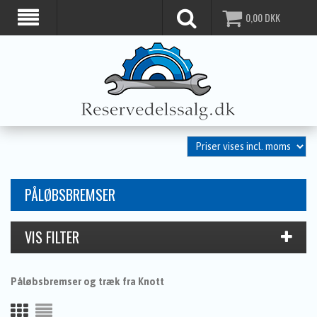
0,00
DKK
PÅLØBSBREMSER
Påløbsbremser og træk fra Knott