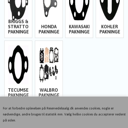
BRIGGS &
STRATTON
HONDA
KAWASAKI
KOHLER
PAKNINGER
PAKNINGER
PAKNINGER
PAKNINGER
TECUMSEH
WALBRO
PAKNINGER
PAKNINGER
For at forbedre oplevelsen på Reservedelssalg.dk anvendes cookies, nogle er
nødvendige, andre bruges til statistik mm. Vælg hvilke cookies du accepterer nederst
på siden.