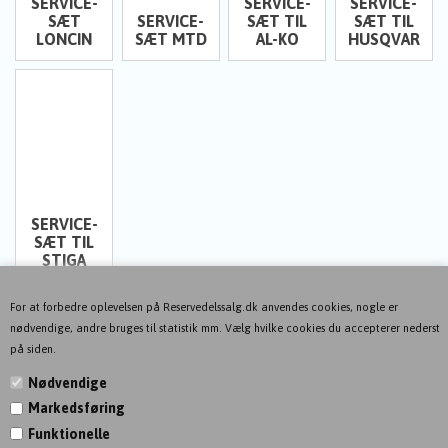
SERVICE-
SERVICE-
SERVICE-
SÆT
SERVICE-
SÆT TIL
SÆT TIL
LONCIN
SÆT MTD
AL-KO
HUSQVARNA
SERVICE-
SÆT TIL
STIGA
For at forbedre oplevelsen på Reservedelssalg.dk anvendes cookies, nogle er
nødvendige, andre bruges til statistik mm. Vælg hvilke cookies du accepterer nederst
på siden.
Nødvendige
Markedsføring
KONTAKT
Funktionelle