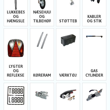
LUKKEBESLAG
NÆSEHJUL
OG
OG
KABLER
HÆNGSLER
TILBEHØR
STØTTEBEN
OG STIK
LYGTER
OG
GAS
REFLEKSER
KØRERAMPER
VÆRKTØJSKASSER
CYLINDERE