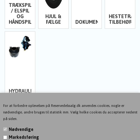
TRÆKSPIL
/ ELSPIL
OG
HJUL &
HESTETRAIL
HÅNDSPIL
FÆLGE
DOKUMENTHOLDERE
TILBEHØR
HYDRAULIK
For at forbedre oplevelsen på Reservedelssalg.dk anvendes cookies, nogle er
nødvendige, andre bruges til statistik mm. Vælg hvilke cookies du accepterer nederst
på siden.
Nødvendige
Markedsføring