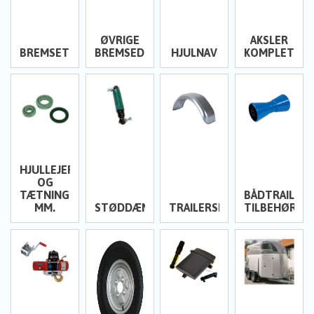
ØVRIGE
AKSLER
BREMSETROMLER
BREMSEDELE
HJULNAV
KOMPLETTE
HJULLEJER
OG
TÆTNINGER
BÅDTRAILER
MM.
STØDDÆMPERE
TRAILERSKÆRME
TILBEHØR