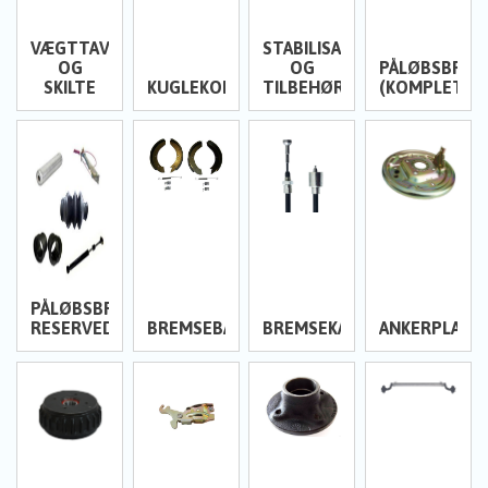
VÆGTTAVLER
STABILISATORKOBLINGER
OG
OG
PÅLØBSBREM
SKILTE
KUGLEKOBLINGER
TILBEHØR
(KOMPLET)
PÅLØBSBREMSE
RESERVEDELE
BREMSEBAKKER
BREMSEKABLER
ANKERPLADE