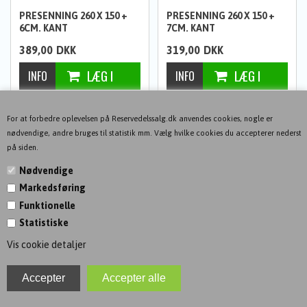
PRESENNING 260 X 150 +
PRESENNING 260 X 150 +
6CM. KANT
7CM. KANT
389,00
DKK
319,00
DKK
1
2
NÆSTE-->
For at forbedre oplevelsen på Reservedelssalg.dk anvendes cookies, nogle er
nødvendige, andre bruges til statistik mm. Vælg hvilke cookies du accepterer nederst
på siden.
Nødvendige
Markedsføring
KONTAKT
Funktionelle
Statistiske
INFORMATION
Vis cookie detaljer
NYHEDSBREV