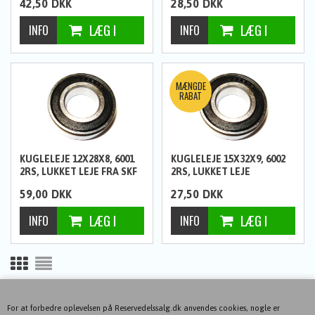
42,50
DKK
28,50
DKK
KUGLELEJE 12X28X8, 6001
KUGLELEJE 15X32X9, 6002
2RS, LUKKET LEJE FRA SKF
2RS, LUKKET LEJE
59,00
DKK
27,50
DKK
1
2
3
4
5
6
7
8
9
10
11
NÆSTE-->
For at forbedre oplevelsen på Reservedelssalg.dk anvendes cookies, nogle er