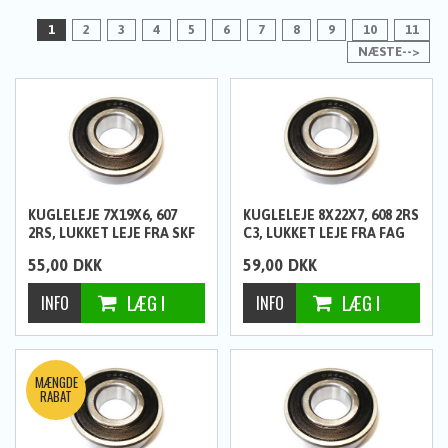
1
2
3
4
5
6
7
8
9
10
11
NÆSTE-->
KUGLELEJE 7X19X6, 607
KUGLELEJE 8X22X7, 608 2RS
2RS, LUKKET LEJE FRA SKF
C3, LUKKET LEJE FRA FAG
55,00
DKK
59,00
DKK