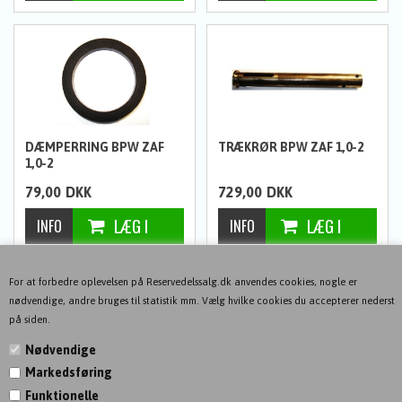
DÆMPERRING BPW ZAF
TRÆKRØR BPW ZAF 1,0-2
1,0-2
79,00
DKK
729,00
DKK
1
2
NÆSTE-->
For at forbedre oplevelsen på Reservedelssalg.dk anvendes cookies, nogle er
nødvendige, andre bruges til statistik mm. Vælg hvilke cookies du accepterer nederst
på siden.
Nødvendige
Markedsføring
KONTAKT
Funktionelle