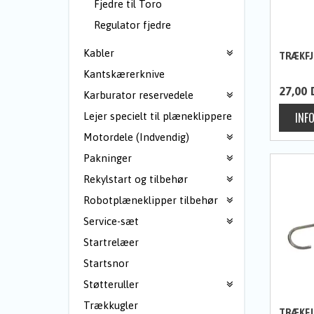
Fjedre til Toro
Regulator fjedre
Kabler
TRÆKFJ
Kantskærerknive
27,00
Karburator reservedele
Lejer specielt til plæneklippere
Motordele (Indvendig)
Pakninger
Rekylstart og tilbehør
Robotplæneklipper tilbehør
Service-sæt
Startrelæer
Startsnor
Støtteruller
Trækkugler
TRÆKFJ