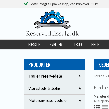
Gratis fragt til pakkeshop, ved køb over 750kr
FORSIDE
NYHEDER
TILBUD
PROFIL
FØLG OS PÅ FACEBOOK
PRODUKTER
FJEDE
Trailer reservedele
Forside
»
Fjedre 
Værksteds tilbehør
Mangler du
Motorsav reservedele
Alle fjedr