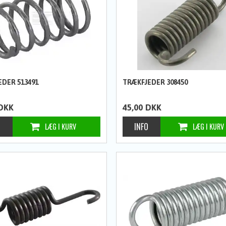
EDER 513491
TRÆKFJEDER 308450
DKK
45,00
DKK