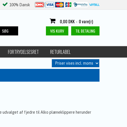
100% Dansk
0,00 DKK
-
0 vare(r)
SØG
VIS KURV
TIL BETALING
FORTRYDELSESRET
RETURLABEL
Se udvalget af fjedre til Alko plæneklippere herunder