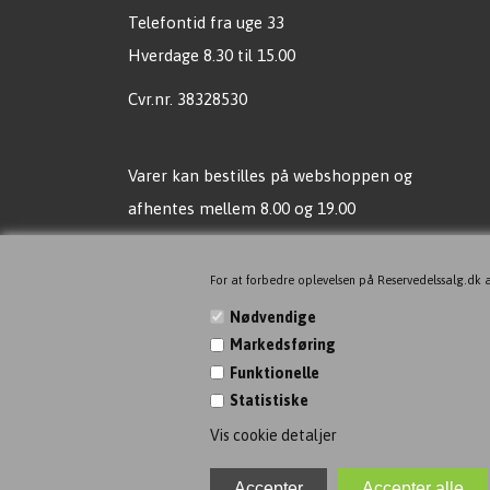
Telefontid fra uge 33
Hverdage 8.30 til 15.00
Cvr.nr. 38328530
Varer kan bestilles på webshoppen og
afhentes mellem 8.00 og 19.00
Vi sender mail, når vare er klar til afhentning !
For at forbedre oplevelsen på Reservedelssalg.dk a
Ingen butik, men vil du gerne
Nødvendige
komme alligevel, så bare aftal tid!
Markedsføring
Funktionelle
Ingen kortbetaling ved fremmøde, men gerne
Statistiske
MOBILEPAY!
Vis cookie detaljer
Find os