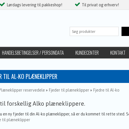
Lørdags levering til pakkeshop!
Til privat og erhverv!
HANDELSBETINGELSER / PERSONDATA
KUNDECENTER
KONTAKT
R TIL AL-KO PLÆNEKLIPPER
Plæneklipper reservedele
»
Fjeder til plæneklipper
»
Fjedre til Al-ko
til forskellig Alko plæneklippere.
 en ny fjeder til din Al-ko plæneklipper, så er du kommet til rette sted. 
e til plæneklipper