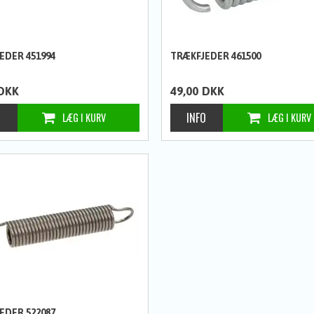
EDER 451994
TRÆKFJEDER 461500
DKK
49,00
DKK
EDER 522087