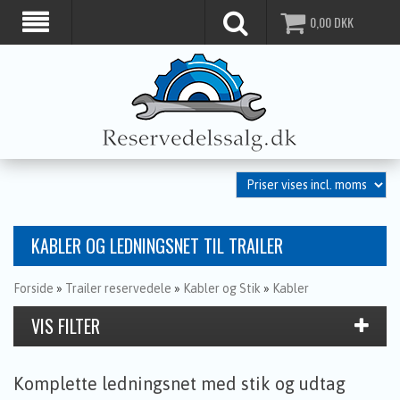
0,00
DKK
KABLER OG LEDNINGSNET TIL TRAILER
Forside
»
Trailer reservedele
»
Kabler og Stik
»
Kabler
Komplette ledningsnet med stik og udtag