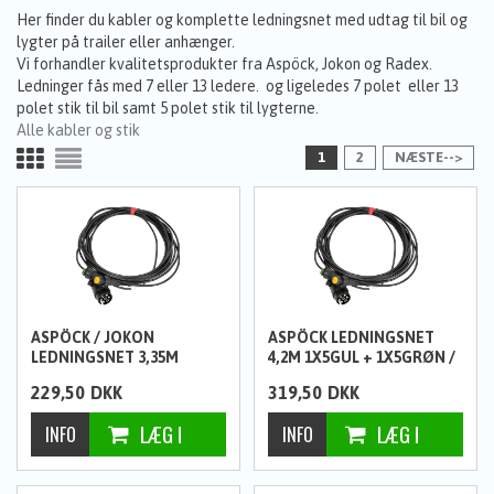
Her finder du kabler og komplette ledningsnet med udtag til bil og
lygter på trailer eller anhænger.
Vi forhandler kvalitetsprodukter fra Aspöck, Jokon og Radex.
Ledninger fås med 7 eller 13 ledere. og ligeledes 7 polet eller 13
polet stik til bil samt 5 polet stik til lygterne.
Alle kabler og stik
1
2
NÆSTE-->
ASPÖCK / JOKON
ASPÖCK LEDNINGSNET
LEDNINGSNET 3,35M
4,2M 1X5GUL + 1X5GRØN /
1X5GUL + 1X5GRØN / 7
7 POLET VED BIL
229,50
DKK
319,50
DKK
POLET VED BIL