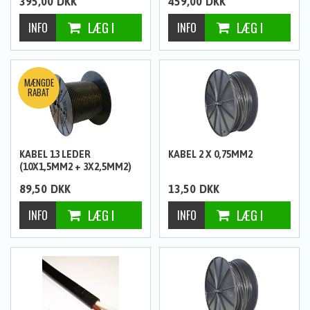
395,00
DKK
459,00
DKK
KABEL 13 LEDER
KABEL 2 X 0,75MM2
(10X1,5MM2 + 3X2,5MM2)
89,50
DKK
13,50
DKK