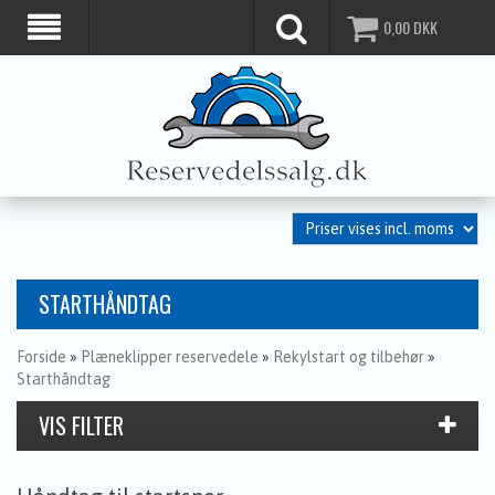
0,00
DKK
STARTHÅNDTAG
Forside
»
Plæneklipper reservedele
»
Rekylstart og tilbehør
»
Starthåndtag