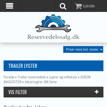
0,00
DKK
TRAILER LYGTER
Forside
»
Trailer reservedele
»
Lygter og reflekser
»
JOKON
BAGLYGTER
»
Jokon lygter 206 Serie