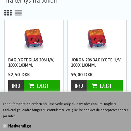
Trailer lys fra Jokon
BAGLYGTEGLAS 206 H/V,
JOKON 206 BAGLYGTE H/V,
100 X 103MM.
100 X 103MM.
52,50
DKK
95,00
DKK
For at forbedre oplevelsen på Reservedelssalg.dk anvendes cookies, nogle er
nødvendige, andre bruges til statistik mm. Vælg hvilke cookies du accepterer nederst
på siden.
Nødvendige