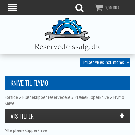
0,00
DKK
KNIVE TIL FLYMO
Forside
»
Plæneklipper reservedele
»
Plæneklipperknive
»
Flymo
Knive
Alle plæneklipperknive