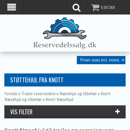
0,00
DKK
STØTTEHJUL FRA KNOTT
Forside
»
Trailer reservedele
»
Næsehjul og tilbehør
»
Knott
Næsehjul og tilbehør
»
Knott Næsehjul