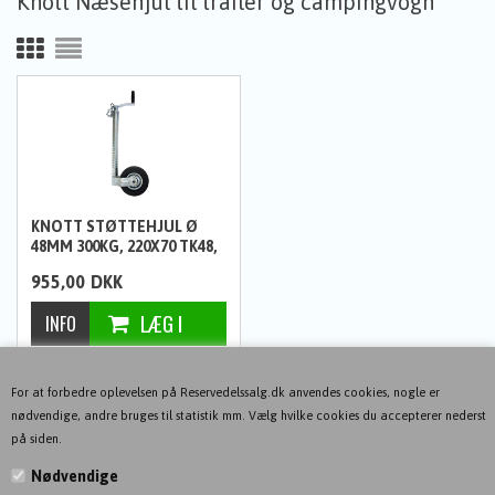
Knott Næsehjul til trailer og campingvogn
KNOTT STØTTEHJUL Ø
48MM 300KG, 220X70 TK48,
IFOR WILLIAMS
955,00
DKK
For at forbedre oplevelsen på Reservedelssalg.dk anvendes cookies, nogle er
nødvendige, andre bruges til statistik mm. Vælg hvilke cookies du accepterer nederst
på siden.
Nødvendige