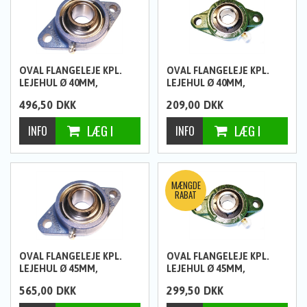
OVAL FLANGELEJE KPL.
OVAL FLANGELEJE KPL.
LEJEHUL Ø 40MM,
LEJEHUL Ø 40MM,
HULAFSTAND 143,5MM FRA
HULAFSTAND 144MM
496,50
DKK
209,00
DKK
SKF
OVAL FLANGELEJE KPL.
OVAL FLANGELEJE KPL.
LEJEHUL Ø 45MM,
LEJEHUL Ø 45MM,
HULAFSTAND 148,5MM FRA
HULAFSTAND 148MM
565,00
DKK
299,50
DKK
SKF