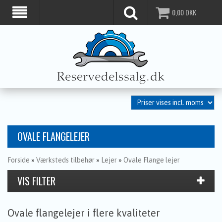
0,00
DKK
OVALE FLANGELEJER
Forside
»
Værksteds tilbehør
»
Lejer
»
Ovale Flange lejer
Ovale flangelejer i flere kvaliteter