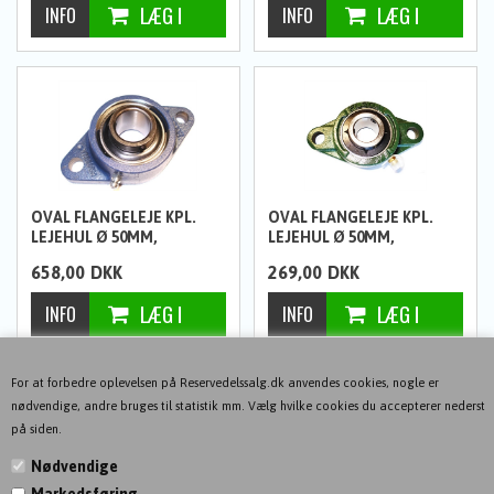
OVAL FLANGELEJE KPL.
OVAL FLANGELEJE KPL.
LEJEHUL Ø 50MM,
LEJEHUL Ø 50MM,
HULAFSTAND 157,5MM FRA
HULAFSTAND 157MM
658,00
DKK
269,00
DKK
SKF
1
2
NÆSTE-->
For at forbedre oplevelsen på Reservedelssalg.dk anvendes cookies, nogle er
nødvendige, andre bruges til statistik mm. Vælg hvilke cookies du accepterer nederst
på siden.
Nødvendige