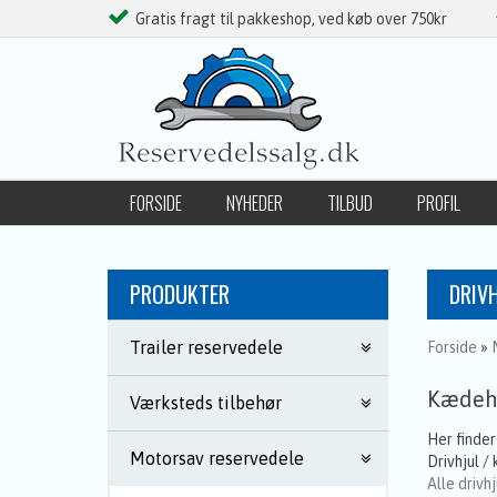
Gratis fragt til pakkeshop, ved køb over 750kr
FORSIDE
NYHEDER
TILBUD
PROFIL
FØLG OS PÅ FACEBOOK
PRODUKTER
DRIV
Trailer reservedele
Forside
»
Kædehj
Værksteds tilbehør
Her finder
Motorsav reservedele
Drivhjul /
Alle drivhj