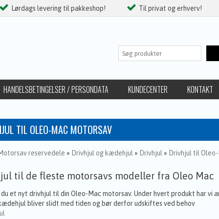
Lørdags levering til pakkeshop!
Til privat og erhverv!
HANDELSBETINGELSER / PERSONDATA
KUNDECENTER
KONTAKT
HJUL TIL OLEO-MAC MOTORSAV
Motorsav reservedele
»
Drivhjul og kædehjul
»
Drivhjul
»
Drivhjul til Ole
ul til de fleste motorsavs modeller fra Oleo Mac
 du et nyt drivhjul til din Oleo-Mac motorsav. Under hvert produkt har vi an
 kædehjul bliver slidt med tiden og bør derfor udskiftes ved behov
ul