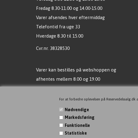
Fredag 8.30-11.00 og 14.00-15.00
Varer afsendes hver eftermiddag
Telefontid fra uge 33
Hverdage 8.30 til 15.00
Cvr.nr. 38328530
Varer kan bestilles på webshoppen og
afhentes mellem 8.00 og 19.00
Vi sender mail, når vare er klar til afhentning !
For at forbedre oplevelsen på Reservedelssalg.dk a
Ingen butik, men vil du gerne
Nødvendige
komme alligevel, så bare aftal tid!
Markedsføring
Funktionelle
Ingen kortbetaling ved fremmøde, men gerne
Statistiske
MOBILEPAY!