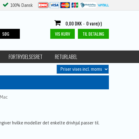
100% Dansk
0,00 DKK
-
0 vare(r)
SØG
VIS KURV
TIL BETALING
FORTRYDELSESRET
RETURLABEL
o-Mac
giver hvilke modeller det enkelte drivhjul passer til.