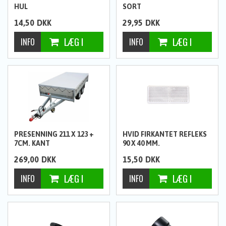
HUL
SORT
14,50
DKK
29,95
DKK
PRESENNING 211 X 123 +
HVID FIRKANTET REFLEKS
7CM. KANT
90 X 40 MM.
269,00
DKK
15,50
DKK