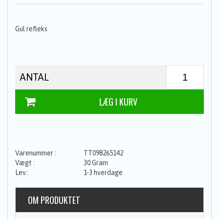
Gul refleks
ANTAL
TT098265142
30 Gram
1-3 hverdage
OM PRODUKTET