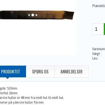
Plænekli
 PRODUKTET
SPØRG OS
ANMELDELSER
gde: 533mm.
terhul 16mm.
erste huller er 48 mm fra midt hul til midt hul.
eter på yderste huller 9,6 mm