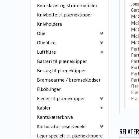
Jon
Remskiver og strammeruller
Gard
Knivbolte til plæneklipper
McC
McC
Knivholdere
Mc
Olie
McC
McC
Oliefiltre
Par
Luftfiltre
Part
Batteri til plæneklipper
Part
Part
Beslag til plæneklipper
Part
Bremsearme / bremseklodser
Par
Fler
Elkoblinger
Plæn
Fjeder til plæneklipper
Plæn
Kabler
Kantskærerknive
Karburator reservedele
RELATER
Lejer specielt til plæneklippere