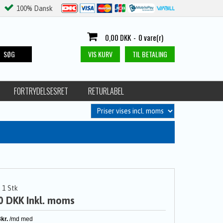
100% Dansk
0,00 DKK
-
0 vare(r)
SØG
VIS KURV
TIL BETALING
FORTRYDELSESRET
RETURLABEL
1
Stk
0 DKK
Inkl. moms