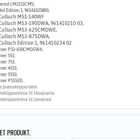
sered LM2153CMS,
ol Edition 1, 96141025800,
ulluch M51-140WF
ulluch M53-190DWA, 961410210 03,
Culluch M53-625CMDWE,
ulloch M53-875DWA,
ulloch Edition 1, 961410234 02
tner P53-650CMDEWA,
ner 553,
ner 753,
ner 4553,
ner 5553,
tner P5553D,
e plæneklipperdele
eklipperknive til Husqvarna
eklipperknive til Jonsered
ET PRODUKT.