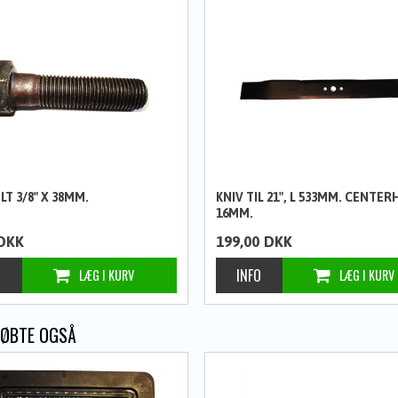
T 3/8" X 38MM.
KNIV TIL 21", L 533MM. CENTER
16MM.
DKK
199,00
DKK
KØBTE OGSÅ