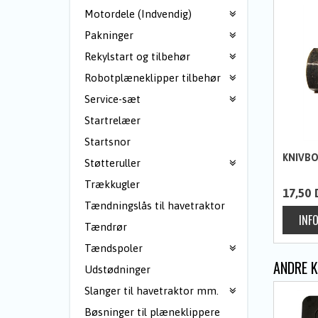
Motordele (Indvendig)
Pakninger
Rekylstart og tilbehør
Robotplæneklipper tilbehør
Service-sæt
Startrelæer
Startsnor
KNIVBOL
Støtteruller
Trækkugler
17,50
Tændningslås til havetraktor
Tændrør
Tændspoler
ANDRE 
Udstødninger
Slanger til havetraktor mm.
Bøsninger til plæneklippere