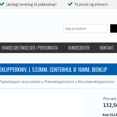
Lørdags levering til pakkeshop!
Til privat og erhverv!
HANDELSBETINGELSER / PERSONDATA
KUNDECENTER
KONTAKT
EKLIPPERKNIV, L 533MM. CENTERHUL Ø 16MM. BIOKLIP
Plæneklipper reservedele
»
Plæneklipperknive
»
Alle plæneklipperknive
Pris ved
132,5