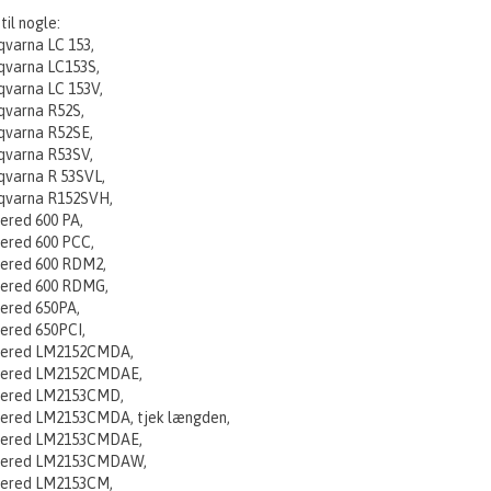
 til nogle:
varna LC 153,
qvarna LC153S,
qvarna LC 153V,
qvarna R52S,
qvarna R52SE,
qvarna R53SV,
qvarna R 53SVL,
qvarna R152SVH,
ered 600 PA,
ered 600 PCC,
sered 600 RDM2,
sered 600 RDMG,
ered 650PA,
ered 650PCI,
sered LM2152CMDA,
sered LM2152CMDAE,
sered LM2153CMD,
sered LM2153CMDA, tjek længden,
sered LM2153CMDAE,
sered LM2153CMDAW,
sered LM2153CM,