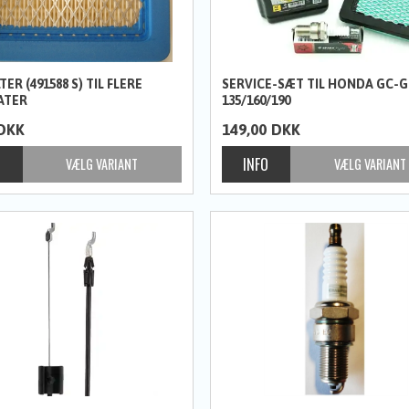
TER (491588 S) TIL FLERE
SERVICE-SÆT TIL HONDA GC-
ATER
135/160/190
DKK
149,00
DKK