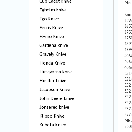
Cub Cadet knive
Med
Egholm knive
Kan 
Ego Knive
1592
1658
Ferris Knive
1750
Flymo Knive
1751
1890
Gardena knive
1993
Gravely Knive
4067
4067
Honda Knive
4067
Husqvarna knive
531 
531 
Hustler knive
532 
Jacobsen Knive
532 
532 
John Deere knive
532 
Jonsered knive
532 
577 
Klippo Knive
MBO
Kubota Knive
250