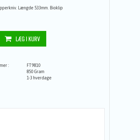
pperkniv. Længde 533mm. Bioklip
FT9810
850 Gram
1-3 hverdage