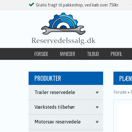
Gratis fragt til pakkeshop, ved køb over 750kr
FORSIDE
NYHEDER
TILBUD
PROFIL
FØLG OS PÅ FACEBOOK
PRODUKTER
PLÆN
Trailer reservedele
Forside
»
Værksteds tilbehør
Motorsav reservedele