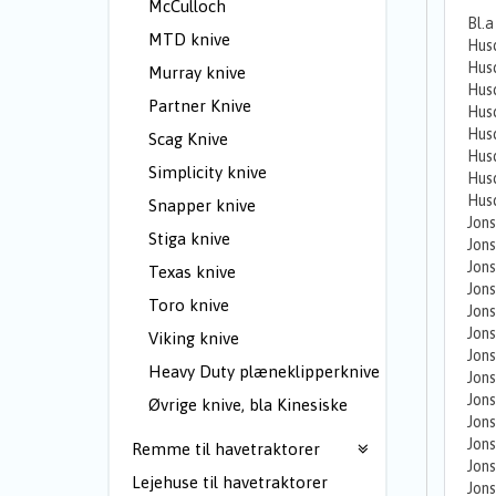
McCulloch
Bl.a
MTD knive
Husq
Hus
Murray knive
Hus
Partner Knive
Hus
Hus
Scag Knive
Hus
Simplicity knive
Hus
Hus
Snapper knive
Jons
Stiga knive
Jons
Jon
Texas knive
Jon
Toro knive
Jons
Jons
Viking knive
Jon
Heavy Duty plæneklipperknive
Jon
Jon
Øvrige knive, bla Kinesiske
Jon
Jon
Remme til havetraktorer
Jon
Lejehuse til havetraktorer
Jon