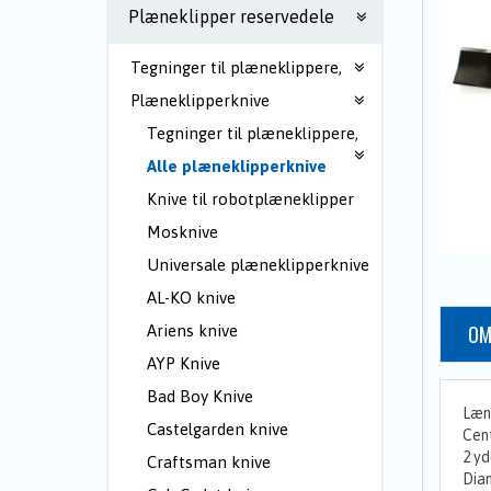
Plæneklipper reservedele
Tegninger til plæneklippere,
Plæneklipperknive
Tegninger til plæneklippere,
Alle plæneklipperknive
Knive til robotplæneklipper
Mosknive
Universale plæneklipperknive
AL-KO knive
OM
Ariens knive
AYP Knive
Bad Boy Knive
Læn
Castelgarden knive
Cen
2 yd
Craftsman knive
Diam