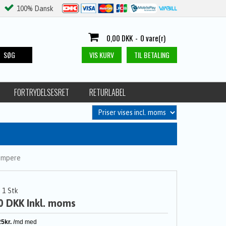
100% Dansk
0,00 DKK
-
0 vare(r)
SØG
VIS KURV
TIL BETALING
FORTRYDELSESRET
RETURLABEL
æmpere
1
Stk
0 DKK
Inkl. moms