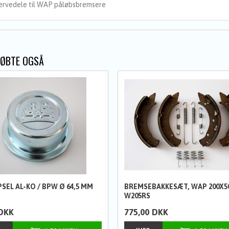
ervedele til WAP påløbsbremsere
KØBTE OGSÅ
SEL AL-KO / BPW Ø 64,5 MM
BREMSEBAKKESÆT, WAP 200X5
W205RS
DKK
775,00
DKK