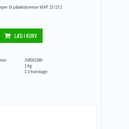
per til påløbsbremse WAP 15/15.1
JS8502180
1 Kg.
1-3 hverdage