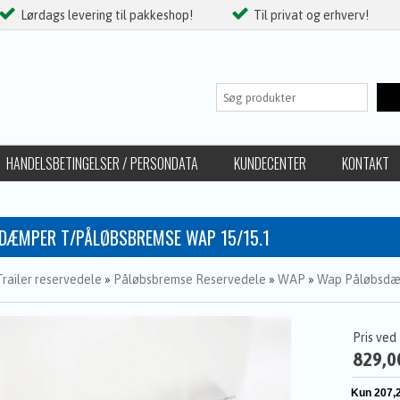
Lørdags levering til pakkeshop!
Til privat og erhverv!
HANDELSBETINGELSER / PERSONDATA
KUNDECENTER
KONTAKT
DÆMPER T/PÅLØBSBREMSE WAP 15/15.1
Trailer reservedele
»
Påløbsbremse Reservedele
»
WAP
»
Wap Påløbsd
Pris ved
829,0