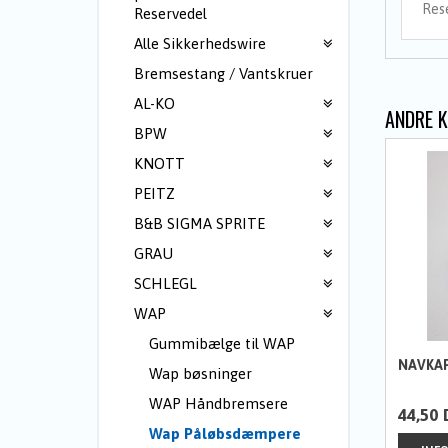
Res
Reservedel
Alle Sikkerhedswire
Bremsestang / Vantskruer
AL-KO
ANDRE 
BPW
KNOTT
PEITZ
B&B SIGMA SPRITE
GRAU
SCHLEGL
WAP
Gummibælge til WAP
NAVKAP
Wap bøsninger
WAP Håndbremsere
44,50
Wap Påløbsdæmpere