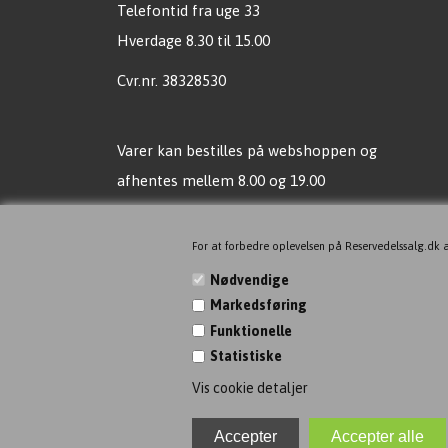
Telefontid fra uge 33
Hverdage 8.30 til 15.00
Cvr.nr. 38328530
Varer kan bestilles på webshoppen og
afhentes mellem 8.00 og 19.00
Vi sender mail, når vare er klar til afhentning !
For at forbedre oplevelsen på Reservedelssalg.dk a
Ingen butik, men vil du gerne
Nødvendige
komme alligevel, så bare aftal tid!
Markedsføring
Funktionelle
Ingen kortbetaling ved fremmøde, men gerne
Statistiske
MOBILEPAY!
Vis cookie detaljer
Find os