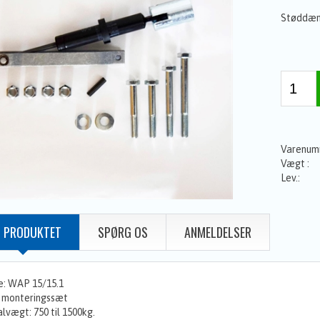
Støddæm
 PRODUKTET
SPØRG OS
ANMELDELSER
e: WAP 15/15.1
. monteringssæt
lvægt: 750 til 1500kg.