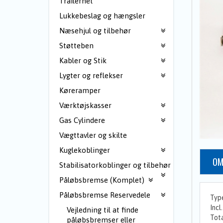
Trailernet
Lukkebeslag og hængsler
Næsehjul og tilbehør
Støtteben
Kabler og Stik
Lygter og reflekser
Køreramper
Værktøjskasser
Gas Cylindere
Vægttavler og skilte
Kuglekoblinger
OM
Stabilisatorkoblinger og tilbehør
Påløbsbremse (Komplet)
Påløbsbremse Reservedele
Typ
Incl
Vejledning til at finde
Tota
påløbsbremser eller