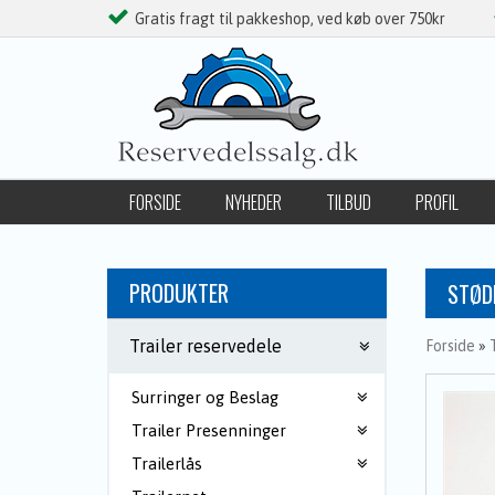
Gratis fragt til pakkeshop, ved køb over 750kr
FORSIDE
NYHEDER
TILBUD
PROFIL
FØLG OS PÅ FACEBOOK
PRODUKTER
STØD
Trailer reservedele
Forside
»
Surringer og Beslag
Trailer Presenninger
Trailerlås